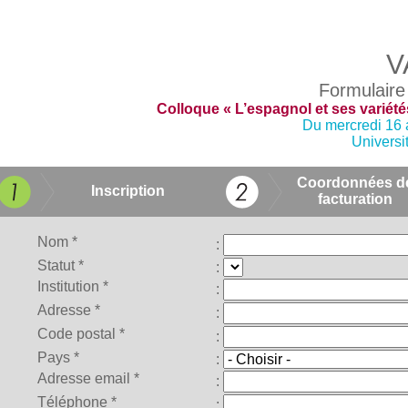
V
Formulaire 
Colloque « L’espagnol et ses variété
Du mercredi 16 
Universi
Coordonnées d
Inscription
facturation
Nom *
:
Statut *
:
Institution *
:
Adresse *
:
Code postal *
:
Pays *
:
Adresse email *
:
Téléphone *
: