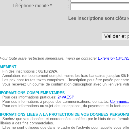
Téléphone mobile *
:
Les inscriptions sont clôtu
Pour toute autre restriction alimentaire, merci de contacter
Extension UMON
AIEMENT
Fin des inscriptions :
08/10/2024
.
Annulation: remboursement complet moins les frais bancaires jusqu'au
08/1
Les prix sont toutes taxes comprises. L'inscription peut être payée par car
Vous recevrez un courriel de confirmation d'inscription avec un lien vers vo
NFORMATIONS COMPLEMENTAIRES
Pour des informations pratiques:
24VAESP
Pour des informations à propos des communications, contactez
Communica
Pour des informations au sujet des inscriptions, du payement et la facturat
NFORMATIONS LIEES A LA PROTECTION DE VOS DONNEES PERSONN
Sachez que vos données et coordonnées confiées par le biais de ce formulaire
tilisées à des fins commerciales.
Elles ne sont utilisées que dans le cadre de l’activité pour laquelle vous e